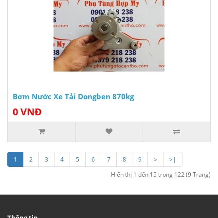
Bơm Nước Xe Tải Dongben 870kg
0 VNĐ
1
2
3
4
5
6
7
8
9
>
>|
Hiển thị 1 đến 15 trong 122 (9 Trang)
Thông tin