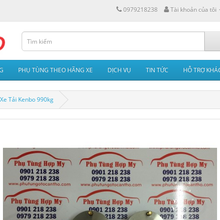
0979218238
Tài khoản của tôi
G
PHỤ TÙNG THEO HÃNG XE
DỊCH VỤ
TIN TỨC
HỖ TRỢ KHÁ
 Xe Tải Kenbo 990kg