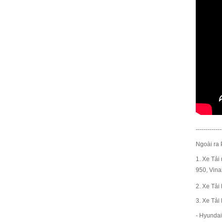
-------------
Ngoài ra 
1. Xe Tải
950
,
Vina
2. Xe Tải 
3. Xe Tải
- Hyundai