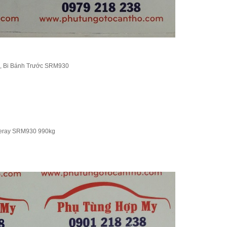
0, Bi Bánh Trước SRM930
neray SRM930 990kg