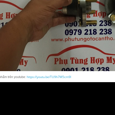
https://youtu.be/TU9h7M5cm9I
phẩm trên youtube: