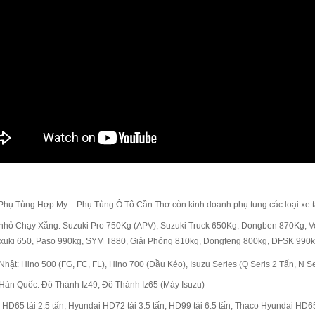
----------------------------------------------------------------------------------------------------------------
Phụ Tùng Hợp My – Phụ Tùng Ô Tô Cần Thơ còn kinh doanh phụ tung các loại xe tả
 nhỏ Chạy Xăng:
Suzuki Pro 750Kg (APV)
,
Suzuki Truck 650Kg
,
Dongben 870Kg
,
V
xuki 650
,
Paso 990kg
,
SYM T880, Giải Phóng 810kg
,
Dongfeng 800kg, DFSK 990
Nhật:
Hino 500 (FG, FC, FL), Hino 700 (Đầu Kéo)
,
Isuzu Series (Q Seris 2 Tấn, N Se
 Hàn Quốc:
Đô Thành Iz49
, Đô Thành Iz65
(Máy Isuzu)
 HD65 tải 2.5 tấn, Hyundai HD72 tải 3.5 tấn, HD99 tải 6.5 tấn, Thaco Hyundai HD650 