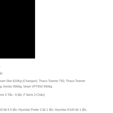
-
i:
eam Star 820Kg (Changan)
,
Thaco Towner 750
,
Thaco Towner
kg
,
Kenbo 990kg, Veam VPT950 990kg
ris 3 Tấn - 6 tấn, F Seris 3 Chân)
tải 6.5 tấn, Hyundai Porter 2 tải 1 tấn, Hyundai H100 tải 1 tấn,