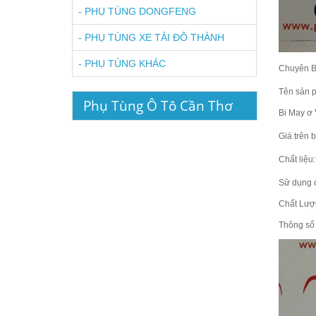
-
PHỤ TÙNG DONGFENG
-
PHỤ TÙNG XE TẢI ĐÔ THÀNH
-
PHỤ TÙNG KHÁC
Chuyên B
Tên sản 
Phụ Tùng Ô Tô Cần Thơ
Bi May ơ
Giá trên 
Chất liệu:
Sử dụng 
Chất Lượ
Thông số 