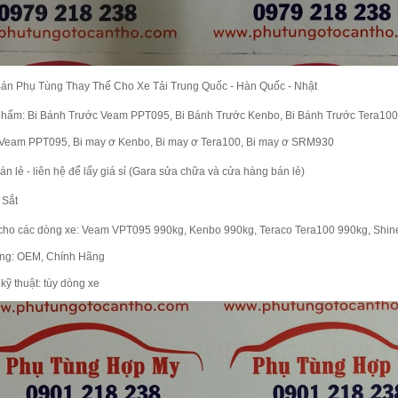
án Phụ Tùng Thay Thế Cho Xe Tải Trung Quốc - Hàn Quốc - Nhật
phẩm:
Bi Bánh Trước Veam PPT095, Bi Bánh Trước Kenbo, Bi Bánh Trước Tera10
 Veam PPT095, Bi may ơ Kenbo, Bi may ơ Tera100, Bi may ơ SRM930
bán lẻ - liên hệ để lấy giá sỉ (Gara sửa chữa và cửa hàng bán lẻ)
 Sắt
cho các dòng xe: Veam VPT095 990kg, Kenbo 990kg, Teraco Tera100 990kg, Shi
ng: OEM, Chính Hãng
kỹ thuật: tùy dòng xe