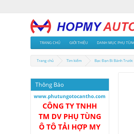
TRANG CHỦ
GIỚI THIỆU
DANH MỤC PHỤ TÙN
Trang chủ
Tìm kiếm
Bạc Đạn Bi Bánh Trước
Thông Báo
www.phutungotocantho.com
CÔNG TY TNHH
TM DV PHỤ TÙNG
Ô TÔ TẢI HỢP MY