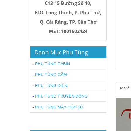
C13-15 Đường Số 10,
KDC Long Thịnh, P. Phú Thứ,
Q. Cái Răng, TP. Cần Thơ
MST:
1801602424
Danh Mục Phụ Tùng
-
PHỤ TÙNG CABIN
-
PHỤ TÙNG GẦM
-
PHỤ TÙNG ĐIỆN
Mô tả
-
PHỤ TÙNG TRUYỀN ĐỘNG
-
PHỤ TÙNG MÁY HỘP SỐ