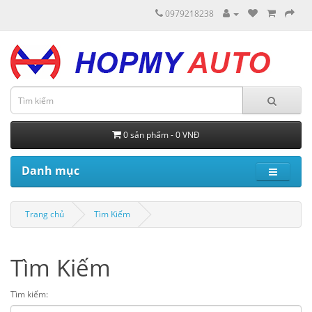
0979218238
0 sản phẩm - 0 VNĐ
Danh mục
Trang chủ
Tìm Kiếm
Tìm Kiếm
Tìm kiếm: