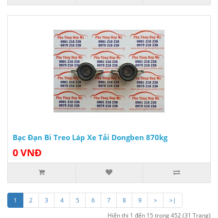
Bạc Đạn Bi Treo Láp Xe Tải Dongben 870kg
0 VNĐ
1
2
3
4
5
6
7
8
9
>
>|
Hiển thị 1 đến 15 trong 452 (31 Trang)