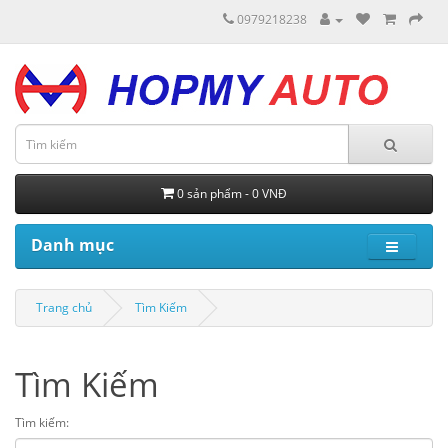
0979218238
0 sản phẩm - 0 VNĐ
Danh mục
Trang chủ
Tìm Kiếm
Tìm Kiếm
Tìm kiếm: