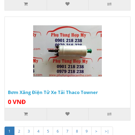
Bơm Xăng Điện Tử Xe Tải Thaco Towner
0 VNĐ
1
2
3
4
5
6
7
8
9
>
>|